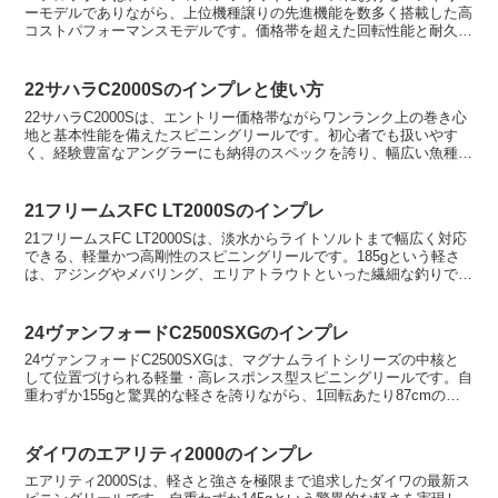
ーモデルでありながら、上位機種譲りの先進機能を数多く搭載した高
コストパフォーマンスモデルです。価格帯を超えた回転性能と耐久性
を兼ね備え、ビギナーからベテランまで幅広いアングラーに...
22サハラC2000Sのインプレと使い方
22サハラC2000Sは、エントリー価格帯ながらワンランク上の巻き心
地と基本性能を備えたスピニングリールです。初心者でも扱いやす
く、経験豊富なアングラーにも納得のスペックを誇り、幅広い魚種や
フィールドで活躍します。価格以上の操作感と信頼性を...
21フリームスFC LT2000Sのインプレ
21フリームスFC LT2000Sは、淡水からライトソルトまで幅広く対応
できる、軽量かつ高剛性のスピニングリールです。185gという軽さ
は、アジングやメバリング、エリアトラウトといった繊細な釣りで大
きなアドバンテージとなり、長時間の使用でも...
24ヴァンフォードC2500SXGのインプレ
24ヴァンフォードC2500SXGは、マグナムライトシリーズの中核と
して位置づけられる軽量・高レスポンス型スピニングリールです。自
重わずか155gと驚異的な軽さを誇りながら、1回転あたり87cmの巻
き上げ長を実現するエキストラハイギア仕様。...
ダイワのエアリティ2000のインプレ
エアリティ2000Sは、軽さと強さを極限まで追求したダイワの最新ス