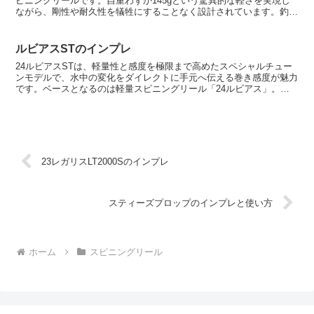
ピニングリールです。自重わずか145gという驚異的な軽さを実現し
ながら、剛性や耐久性を犠牲にすることなく設計されています。釣り
人が求める「軽快な操作性」と「信頼できる巻き上げ...
ルビアスSTのインプレ
24ルビアスSTは、軽量性と感度を極限まで高めたスペシャルチュー
ンモデルで、水中の変化をダイレクトに手元へ伝える巻き感度が魅力
です。ベースとなるのは軽量スピニングリール「24ルビアス」。そ
こからさらに回転性能を磨き上げ、繊細な釣りに特化した...
23レガリスLT2000Sのインプレ
スティーズプロップのインプレと使い方
ホーム
スピニングリール