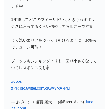
ます😀
1年通してどこのフィールドいくときも必ずボッ
クスに入ってるくらい信頼してるルアーです笑
より浅いエリアをゆっくり引けるように、お好み
でチューン可能！
プロップもシンキングよりも一回り小さくなって
いてレスポンス良し✌️
#deps
#PR
pic.twitter.com/cKwWrkAkPM
— あ き と 〈 遠藤 晟大 〉 (@Bass_Akito)
June
23, 2025