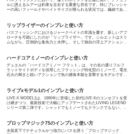
ルに誘えるルアーは釣果を左右する重要な存在です。特にプレッシャ
ーの高いフィールドやベイトサイズが限られる状況では、繊細であり
ながらしっかりとアピールできるミノーが求められます。そ...
リップライザーのインプレと使い方
バスフィッシングにおけるジャークベイトの常識を覆す、新しいアプ
ローチを可能にしたのが「リップライザー」です。シルエットはスリ
ムながら、圧倒的な集魚力と水押し、そして独自の浮上アクションに
よって、広大なフィールドでも確実にバスの捕食本能を刺激...
ハードコアミノーのインプレと使い方
デュエルの「ハードコアミノー フラット」は、その名の通りフルフ
ラットサイドボディを採用したフラッシング特化型のミノーで、電光
石火の輝きと鋭いアクションで魚の捕食本能を直撃するモデルです。
70mmから130mmまでの幅広いサイズ展開に加え、フ...
ライブxモデル1のインプレと使い方
LIVE-X MODEL1は、1990年に登場した初代LIVE-Xのコンセプトを受
け継ぎつつ、最新技術で大幅にアップデートされたLIVING LEGEND
シリーズ第二弾です。シャッドでもミノーでもクランクでもない、唯
一無二の「ライブX」とい...
プロップマジック75のインプレと使い方
水面直下でナチュラルかつ強力にバスを誘う「プロップマジック