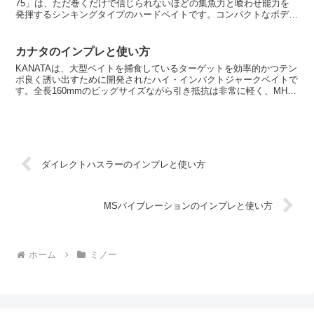
75」は、ただ巻くだけで信じられないほどの集魚力と喰わせ能力を
発揮するシンキングタイプのハードベイトです。コンパクトなボディ
ながら、クラス最長の飛距離と抜群の直進安定性を兼ね備え、ア...
カナタのインプレと使い方
KANATAは、大型ベイトを捕食しているターゲットを効率的かつテン
ポ良く誘い出すために開発されたハイ・インパクトジャークベイトで
す。全長160mmのビッグサイズながら引き抵抗は非常に軽く、MHク
ラスのロッドで広範囲をスピーディにサーチ可能。...
ダイレクトハスラーのインプレと使い方
MSバイブレーションのインプレと使い方
ホーム
ミノー