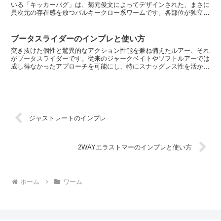
いる「キッカーバグ」は、菊元俊文によってデザインされた、まさに
異次元の存在感を放つバルキークロー系ワームです。各部位が独立し
て異なる動きを見せる独創的な構造によって、通常のワーム...
ブータスライダーのインプレと使い方
突き抜けた個性と驚異的なアクション性能を兼ね備えたルアー、それ
がブータスライダーです。従来のジャークベイトやソフトルアーでは
成し得なかったアプローチを可能にし、特にスナッグレス性を活かし
たカバー攻略において圧倒的な強さを発揮します。リアルと...
ジャストレートのインプレ
2WAYエラストマーのインプレと使い方
ホーム
ワーム