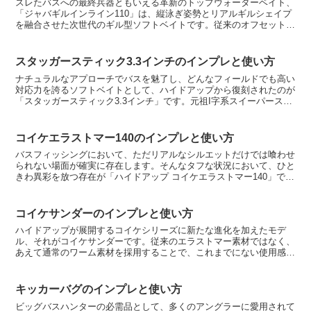
スレたバスへの最終兵器ともいえる革新のトップウォーターベイト、
「ジャバギルインライン110」は、縦泳ぎ姿勢とリアルギルシェイプ
を融合させた次世代のギル型ソフトベイトです。従来のオフセット仕
様「ジャバギル」のDNAを引き継ぎながら、トリプルフ...
スタッガースティック3.3インチのインプレと使い方
ナチュラルなアプローチでバスを魅了し、どんなフィールドでも高い
対応力を誇るソフトベイトとして、ハイドアップから復刻されたのが
「スタッガースティック3.3インチ」です。元祖I字系スイーパーステ
ィックのDNAを受け継ぎつつ、現代のフィールドやタ...
コイケエラストマー140のインプレと使い方
バスフィッシングにおいて、ただリアルなシルエットだけでは喰わせ
られない場面が確実に存在します。そんなタフな状況において、ひと
きわ異彩を放つ存在が「ハイドアップ コイケエラストマー140」で
す。COIKEシリーズに新たに加わったストレートタイ...
コイケサンダーのインプレと使い方
ハイドアップが展開するコイケシリーズに新たな進化を加えたモデ
ル、それがコイケサンダーです。従来のエラストマー素材ではなく、
あえて通常のワーム素材を採用することで、これまでにない使用感と
動きを実現しました。毛の形状にもこだわり、カーブをつける...
キッカーバグのインプレと使い方
ビッグバスハンターの必需品として、多くのアングラーに愛用されて